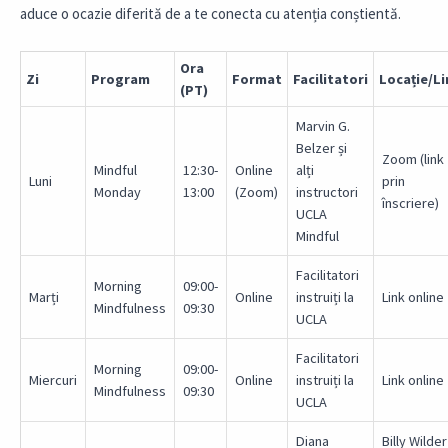
aduce o ocazie diferită de a te conecta cu atenția conștientă.
Ora
Zi
Program
Format
Facilitatori
Locație/Li
(PT)
Marvin G.
Belzer și
Zoom (link
Mindful
12:30-
Online
alți
Luni
prin
Monday
13:00
(Zoom)
instructori
înscriere)
UCLA
Mindful
Facilitatori
Morning
09:00-
Marți
Online
instruiți la
Link online
Mindfulness
09:30
UCLA
Facilitatori
Morning
09:00-
Miercuri
Online
instruiți la
Link online
Mindfulness
09:30
UCLA
Diana
Billy Wilder