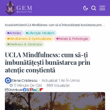
Acasă
Articles
UCLA Mindfulness: cum să-ți îmbunătățești bunăstarea prin
atenție conștientă
Articles
Lifestyle Modern
Mindfulness & Spiritualitate
Relații & Psihologie
Wellness & Sănătate
UCLA Mindfulness: cum să-ți
îmbunătățești bunăstarea prin
atenție conștientă
Elena Cristescu
Actualizat 1 An În Urmă
11 Minute De Citit
989 Vizualizări
Distribuie