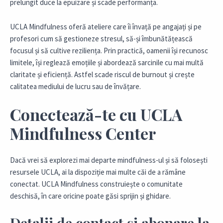
prelungit duce la epuizare și scade performanța.
UCLA Mindfulness oferă ateliere care îi învață pe angajați și pe
profesori cum să gestioneze stresul, să-și îmbunătățească
focusul și să cultive reziliența. Prin practică, oamenii își recunosc
limitele, își reglează emoțiile și abordează sarcinile cu mai multă
claritate și eficiență. Astfel scade riscul de
burnout
și crește
calitatea mediului de lucru sau de învățare.
Conectează-te cu UCLA
Mindfulness Center
Dacă vrei să explorezi mai departe mindfulness-ul și să folosești
resursele UCLA, ai la dispoziție mai multe căi de a rămâne
conectat. UCLA Mindfulness construiește o comunitate
deschisă, în care oricine poate găsi sprijin și ghidare.
Detalii de contact și abonare la