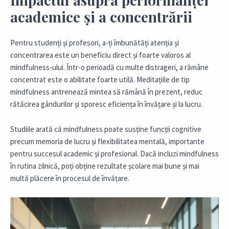
academice și a concentrării
Pentru studenți și profesori, a-ți îmbunătăți atenția și
concentrarea este un beneficiu direct și foarte valoros al
mindfulness-ului. Într-o perioadă cu multe distrageri, a rămâne
concentrat este o abilitate foarte utilă. Meditațiile de tip
mindfulness antrenează mintea să rămână în prezent, reduc
rătăcirea gândurilor și sporesc eficiența în învățare și la lucru.
Studiile arată că mindfulness poate susține funcții cognitive
precum memoria de lucru și flexibilitatea mentală, importante
pentru succesul academic și profesional. Dacă incluzi mindfulness
în rutina zilnică, poți obține rezultate școlare mai bune și mai
multă plăcere în procesul de învățare.