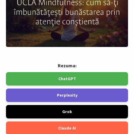
Rezuma:
ChatGPT
Perplexity
Grok
Claude AI