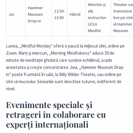
Winston și
Theater sa
Hammer
12:30-
alți
transmisie
Joi
Museum
Hibrid
13:00
instructori
live pe site
Drop-in
UCLA
ul Hammer
Mindful
Museum
Lunea, „Mindful Monday” oferă o pauză la mijlocul zilei, online pe
Zoom. Marți și miercuri, „Morning Mindfulness” aduce 30 de
minute de meditație ghidată care susține echilibrul, scade
anxietatea și crește concentrarea. Joia, „Hammer Museum Drop-
in” poate fi urmată în sală, la Billy Wilder Theater, sau online pe
site-ul muzeului. Sesiunile sunt deschise tuturor, indiferent de
nivel.
Evenimente speciale și
retrageri în colaborare cu
experți internaționali