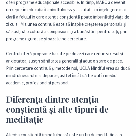
oferi programe educaționale accesibile. În timp, MARC a devenit
un reper în educația în mindfulness și a ajutat la o înțelegere mai
clară a felului în care atenția conștientă poate îmbunătăți viața de
zi cu zi. Misiunea continuă este să inspire creșterea personală și
să susțină o cultură a compasiunii și a bunăstării pentru toți, prin
programe riguroase și bazate pe cercetare.
Centrul oferă programe bazate pe dovezi care reduc stresul și
anxietatea, susțin sănătatea generală și aduc o stare de pace.
Prin cercetare continuă și metode noi, UCLA Mindful vrea să ducă
mindfulness-ul mai departe, astfel încât să fie util în mediul
academic, profesional și personal.
Diferența dintre atenția
conștientă și alte tipuri de
meditație
Atenția conștientă (mindfulness) este un tip de meditație care