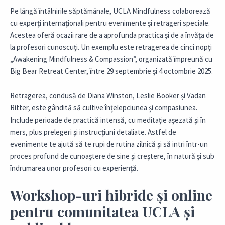
Pe lângă întâlnirile săptămânale, UCLA Mindfulness colaborează
cu experți internaționali pentru evenimente și retrageri speciale.
Acestea oferă ocazii rare de a aprofunda practica și de a învăța de
la profesori cunoscuți. Un exemplu este retragerea de cinci nopți
„Awakening Mindfulness & Compassion”, organizată împreună cu
Big Bear Retreat Center, între 29 septembrie și 4 octombrie 2025.
Retragerea, condusă de Diana Winston, Leslie Booker și Vadan
Ritter, este gândită să cultive înțelepciunea și compasiunea.
Include perioade de practică intensă, cu meditație așezată și în
mers, plus prelegeri și instrucțiuni detaliate. Astfel de
evenimente te ajută să te rupi de rutina zilnică și să intri într-un
proces profund de cunoaștere de sine și creștere, în natură și sub
îndrumarea unor profesori cu experiență.
Workshop-uri hibride și online
pentru comunitatea UCLA și