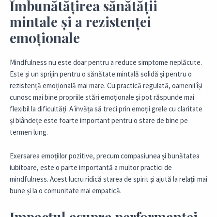
Îmbunătățirea sănătății
mintale și a rezistenței
emoționale
Mindfulness nu este doar pentru a reduce simptome neplăcute.
Este și un sprijin pentru o sănătate mintală solidă și pentru o
rezistență emoțională mai mare. Cu practică regulată, oamenii își
cunosc mai bine propriile stări emoționale și pot răspunde mai
flexibil la dificultăți. A învăța să treci prin emoții grele cu claritate
și blândețe este foarte important pentru o stare de bine pe
termen lung.
Exersarea emoțiilor pozitive, precum compasiunea și bunătatea
iubitoare, este o parte importantă a multor practici de
mindfulness. Acest lucru ridică starea de spirit și ajută la relații mai
bune și la o comunitate mai empatică.
Impactul asupra performanței