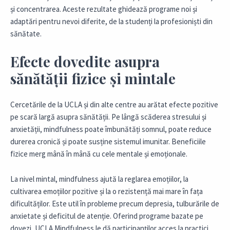
și concentrarea. Aceste rezultate ghidează programe noi și
adaptări pentru nevoi diferite, de la studenți la profesioniști din
sănătate.
Efecte dovedite asupra
sănătății fizice și mintale
Cercetările de la UCLA și din alte centre au arătat efecte pozitive
pe scară largă asupra sănătății. Pe lângă scăderea stresului și
anxietății, mindfulness poate îmbunătăți somnul, poate reduce
durerea cronică și poate susține sistemul imunitar. Beneficiile
fizice merg mână în mână cu cele mentale și emoționale.
La nivel mintal, mindfulness ajută la reglarea emoțiilor, la
cultivarea emoțiilor pozitive și la o rezistență mai mare în fața
dificultăților. Este util în probleme precum depresia, tulburările de
anxietate și deficitul de atenție. Oferind programe bazate pe
dovezi, UCLA Mindfulness le dă participanților acces la practici