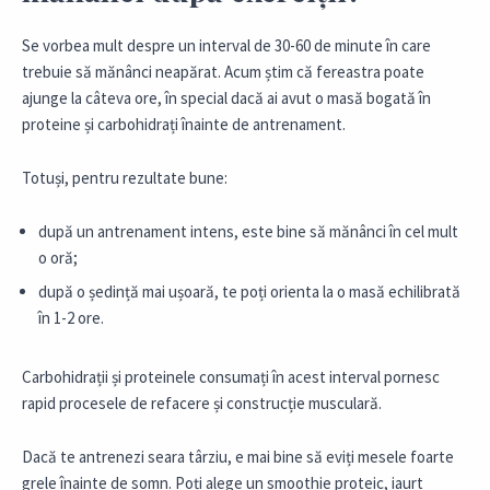
Se vorbea mult despre un interval de 30-60 de minute în care
trebuie să mănânci neapărat. Acum știm că fereastra poate
ajunge la câteva ore, în special dacă ai avut o masă bogată în
proteine și carbohidrați înainte de antrenament.
Totuși, pentru rezultate bune:
după un antrenament intens, este bine să mănânci în cel mult
o oră;
după o ședință mai ușoară, te poți orienta la o masă echilibrată
în 1-2 ore.
Carbohidrații și proteinele consumați în acest interval pornesc
rapid procesele de refacere și construcție musculară.
Dacă te antrenezi seara târziu, e mai bine să eviți mesele foarte
grele înainte de somn. Poți alege un smoothie proteic, iaurt