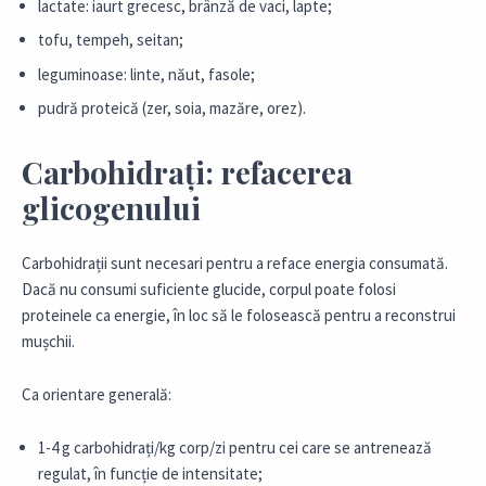
lactate: iaurt grecesc, brânză de vaci, lapte;
tofu, tempeh, seitan;
leguminoase: linte, năut, fasole;
pudră proteică (zer, soia, mazăre, orez).
Carbohidrați: refacerea
glicogenului
Carbohidrații sunt necesari pentru a reface energia consumată.
Dacă nu consumi suficiente glucide, corpul poate folosi
proteinele ca energie, în loc să le folosească pentru a reconstrui
mușchii.
Ca orientare generală:
1-4 g carbohidrați/kg corp/zi pentru cei care se antrenează
regulat, în funcție de intensitate;