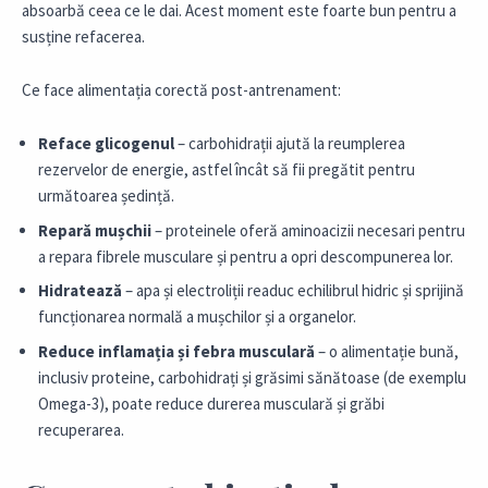
absoarbă ceea ce le dai. Acest moment este foarte bun pentru a
susține refacerea.
Ce face
alimentația corectă post-antrenament
:
Reface glicogenul
– carbohidrații ajută la reumplerea
rezervelor de energie, astfel încât să fii pregătit pentru
următoarea ședință.
Repară mușchii
– proteinele oferă aminoacizii necesari pentru
a repara fibrele musculare și pentru a opri descompunerea lor.
Hidratează
– apa și electroliții readuc echilibrul hidric și sprijină
funcționarea normală a mușchilor și a organelor.
Reduce inflamația și febra musculară
– o alimentație bună,
inclusiv proteine, carbohidrați și grăsimi sănătoase (de exemplu
Omega-3), poate reduce durerea musculară și grăbi
recuperarea.