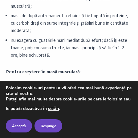
musculară;
masa de după antrenament trebuie să fie bogată în proteine,
cu carbohidrați din surse integrale și grăsimi bune în cantitate
moderată;
nu exagera cu gustările mari imediat după efort; dacă îți este
foame, poți consuma fructe, iar masa principală să fie în 1-2
ore, bine echilibrată.
Pentru creștere în masă musculară
:
ai nevoie de un mic surplus caloric;
Folosim cookie-uri pentru a vă oferi cea mai bună experiență pe
site-ul nostru.
masa post-antrenament trebuie să aibă 20-40 g proteine și o
Puteți afla mai multe despre cookie-urile pe care le folosim sau
porție consistentă de carbohidrați (inclusiv complecși);
le puteți dezactiva în
setări
.
grăsimile sănătoase sunt binevenite în cantitate moderată;
suplimente precum proteina pudră și creatina pot ușura
Acceptă
Respinge
atingerea țintelor de calorii și macronutrienți.