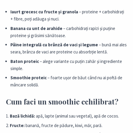
Iaurt grecesc cu fructe și granola
– proteine + carbohidrați
+ fibre, poți adăuga și nuci.
Banana cu unt de arahide
– carbohidrați rapizi și puține
proteine și grăsimi sănătoase.
Pâine integrală cu brânză de vaci și legume
– bună mai ales
seara, brânza de vaci are proteine cu absorbție lentă.
Baton proteic
– alege variante cu puțin zahăr și ingrediente
simple.
Smoothie proteic
– foarte ușor de băut când nu ai poftă de
mâncare solidă.
Cum faci un smoothie echilibrat?
Bază lichidă:
apă, lapte (animal sau vegetal), apă de cocos.
Fructe:
banană, fructe de pădure, kiwi, măr, pară.