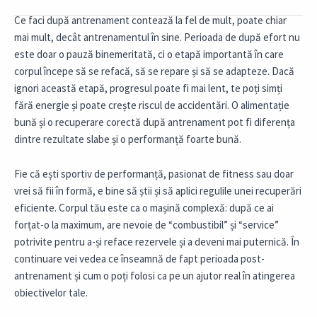
Ce faci după antrenament contează la fel de mult, poate chiar
mai mult, decât antrenamentul în sine. Perioada de după efort nu
este doar o pauză binemeritată, ci o etapă importantă în care
corpul începe să se refacă, să se repare și să se adapteze. Dacă
ignori această etapă, progresul poate fi mai lent, te poți simți
fără energie și poate crește riscul de accidentări. O alimentație
bună și o recuperare corectă după antrenament pot fi diferența
dintre rezultate slabe și o performanță foarte bună.
Fie că ești sportiv de performanță, pasionat de fitness sau doar
vrei să fii în formă, e bine să știi și să aplici regulile unei recuperări
eficiente. Corpul tău este ca o mașină complexă: după ce ai
forțat-o la maximum, are nevoie de “combustibil” și “service”
potrivite pentru a-și reface rezervele și a deveni mai puternică. În
continuare vei vedea ce înseamnă de fapt perioada post-
antrenament și cum o poți folosi ca pe un ajutor real în atingerea
obiectivelor tale.