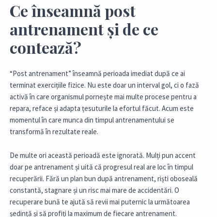
Ce înseamnă post
antrenament și de ce
contează?
“Post antrenament” înseamnă perioada imediat după ce ai
terminat exercițiile fizice. Nu este doar un interval gol, ci o fază
activă în care organismul pornește mai multe procese pentru a
repara, reface și adapta țesuturile la efortul făcut. Acum este
momentul în care munca din timpul antrenamentului se
transformă în rezultate reale.
De multe ori această perioadă este ignorată. Mulți pun accent
doar pe antrenament și uită că progresul real are loc în timpul
recuperării. Fără un plan bun după antrenament, riști
oboseală
constantă
, stagnare și un risc mai mare de accidentări. O
recuperare bună te ajută să revii mai puternic la următoarea
ședință și să profiți la maximum de fiecare antrenament.