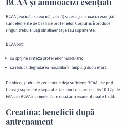
BCAA și aminoacizi esențiali
BCAA (leucină, izoleucină, valină) și ceilalți aminoacizi esențiali
sunt elemente de bază ale proteinelor. Corpul nu îi produce
singur, trebuie luați din alimentație sau suplimente.
BCAA pot:
să sprijine sinteza proteinelor musculare;
să reducă degradarea mușchilor în timpul și după efort.
De obicei, pudra de zer conține deja suficienți BCAA, dar poți
folosi și suplimente separate. Un aport de aproximativ 10-12 g de
EAA sau BCAA în primele 2 ore după antrenament poate fi util.
Creatina: beneficii după
antrenament