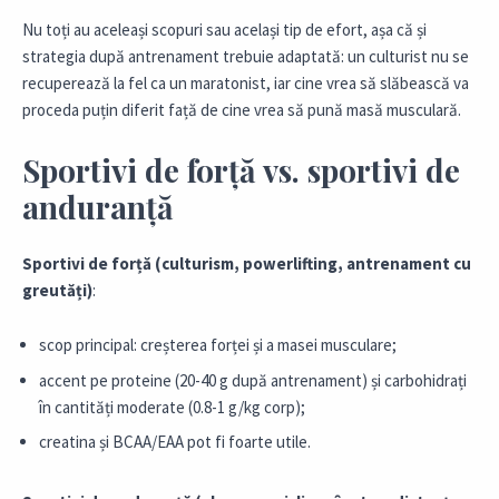
Nu toți au aceleași scopuri sau același tip de efort, așa că și
strategia după antrenament trebuie adaptată: un culturist nu se
recuperează la fel ca un maratonist, iar cine vrea să slăbească va
proceda puțin diferit față de cine vrea să pună masă musculară.
Sportivi de forță vs. sportivi de
anduranță
Sportivi de forță (culturism, powerlifting, antrenament cu
greutăți)
:
scop principal: creșterea forței și a masei musculare;
accent pe proteine (20-40 g după antrenament) și carbohidrați
în cantități moderate (0.8-1 g/kg corp);
creatina și BCAA/EAA pot fi foarte utile.