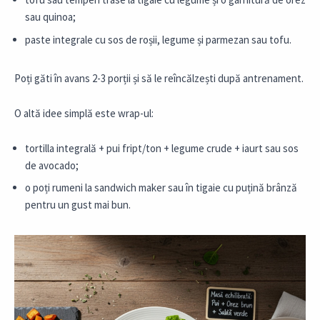
sau quinoa;
paste integrale cu sos de roșii, legume și parmezan sau tofu.
Poți găti în avans 2-3 porții și să le reîncălzești după antrenament.
O altă idee simplă este wrap-ul:
tortilla integrală + pui fript/ton + legume crude + iaurt sau sos
de avocado;
o poți rumeni la sandwich maker sau în tigaie cu puțină brânză
pentru un gust mai bun.