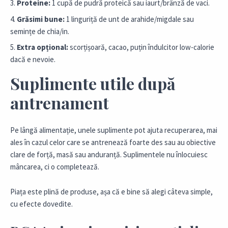
Proteine:
1 cupă de pudră proteică sau iaurt/brânză de vaci.
Grăsimi bune:
1 linguriță de unt de arahide/migdale sau
semințe de chia/in.
Extra opțional:
scorțișoară, cacao, puțin îndulcitor low-calorie
dacă e nevoie.
Suplimente utile după
antrenament
Pe lângă alimentație, unele suplimente pot ajuta recuperarea, mai
ales în cazul celor care se antrenează foarte des sau au obiective
clare de forță, masă sau anduranță. Suplimentele nu înlocuiesc
mâncarea, ci o completează.
Piața este plină de produse, așa că e bine să alegi câteva simple,
cu efecte dovedite.