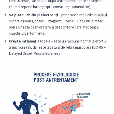
construiește), iar scopul după antrenament este să schimbi
cât mai repede balanța spre construcție (anabolism).
Se pierd lichide și electroliți
– prin transpirație elimini apă și
minerale (sodiu, potasiu, magneziu, calciu). Dacă nu le refaci,
poți ajunge la deshidratare și dezechilibre care afectează
mușchii și performanța.
Crește inflamația locală
– este un răspuns normal la efort și
la microleziuni, dar este legată și de febra musculară (DOMS –
Delayed Onset Muscle Soreness).