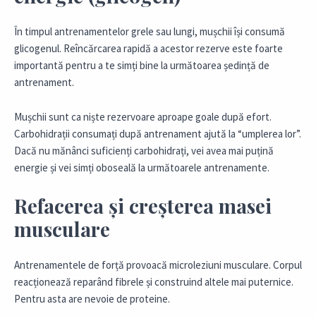
În timpul antrenamentelor grele sau lungi, mușchii își consumă
glicogenul. Reîncărcarea rapidă a acestor rezerve este foarte
importantă pentru a te simți bine la următoarea ședință de
antrenament.
Mușchii sunt ca niște rezervoare aproape goale după efort.
Carbohidrații consumați după antrenament ajută la “umplerea lor”.
Dacă nu mănânci suficienți carbohidrați, vei avea mai puțină
energie și vei simți oboseală la următoarele antrenamente.
Refacerea și creșterea masei
musculare
Antrenamentele de forță provoacă microleziuni musculare. Corpul
reacționează reparând fibrele și construind altele mai puternice.
Pentru asta are nevoie de proteine.