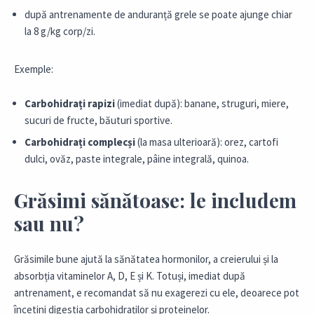
după antrenamente de anduranță grele se poate ajunge chiar
la 8 g/kg corp/zi.
Exemple:
Carbohidrați rapizi
(imediat după): banane, struguri, miere,
sucuri de fructe, băuturi sportive.
Carbohidrați complecși
(la masa ulterioară): orez, cartofi
dulci, ovăz, paste integrale, pâine integrală, quinoa.
Grăsimi sănătoase: le includem
sau nu?
Grăsimile bune ajută la sănătatea hormonilor, a creierului și la
absorbția vitaminelor A, D, E și K. Totuși, imediat după
antrenament, e recomandat să nu exagerezi cu ele, deoarece pot
încetini digestia carbohidraților și proteinelor.