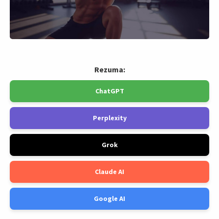
Rezuma:
ChatGPT
Perplexity
Grok
Claude AI
Google AI