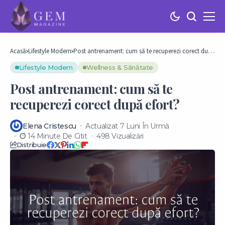
Acasă
Lifestyle Modern
Post antrenament: cum să te recuperezi corect după
efort?
Lifestyle Modern
Wellness & Sănătate
Post antrenament: cum să te
recuperezi corect după efort?
Elena Cristescu
Actualizat 7 Luni În Urmă
14 Minute De Citit
498 Vizualizări
Distribuie