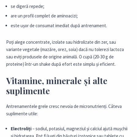
se digeră repede;
are un profil complet de aminoacizi;
este ușor de consumat imediat după antrenament.
Poți alege concentrate, izolate sau hidrolizate din zer, sau
variante vegetale (mazăre, orez, soia) dacă nu tolerezi lactoza
sau eviți produsele de origine animală. O cupă (20-30 g de
proteine) într-un shake după efort este simplu și eficient.
Vitamine, minerale și alte
suplimente
Antrenamentele grele cresc nevoia de micronutrienți. Câteva
suplimente utile:
Electroliți
– sodiul, potasiul, magneziul și calciul ajută mușchii
și hidratarea. Pot fi luați din băuturi izotonice sau tablete cu