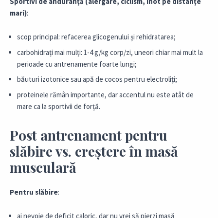
Sportivi de anduranță (alergare, ciclism, înot pe distanțe
mari)
:
scop principal: refacerea glicogenului și rehidratarea;
carbohidrați mai mulți: 1-4 g/kg corp/zi, uneori chiar mai mult la
perioade cu antrenamente foarte lungi;
băuturi izotonice sau apă de cocos pentru electroliți;
proteinele rămân importante, dar accentul nu este atât de
mare ca la sportivii de forță.
Post antrenament pentru
slăbire vs. creștere în masă
musculară
Pentru slăbire
:
ai nevoie de deficit caloric, dar nu vrei să pierzi masă