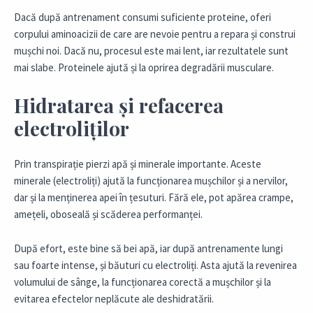
Dacă după antrenament consumi suficiente proteine, oferi
corpului aminoacizii de care are nevoie pentru a repara și construi
mușchi noi. Dacă nu, procesul este mai lent, iar rezultatele sunt
mai slabe. Proteinele ajută și la oprirea degradării musculare.
Hidratarea și refacerea
electroliților
Prin transpirație pierzi apă și minerale importante. Aceste
minerale (electroliți) ajută la funcționarea mușchilor și a nervilor,
dar și la menținerea apei în țesuturi. Fără ele, pot apărea crampe,
amețeli, oboseală și scăderea performanței.
După efort, este bine să bei apă, iar după antrenamente lungi
sau foarte intense, și băuturi cu electroliți. Asta ajută la revenirea
volumului de sânge, la funcționarea corectă a mușchilor și la
evitarea efectelor neplăcute ale deshidratării.