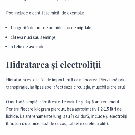
Poți include o cantitate mică, de exemplu:
1 linguriță de unt de arahide sau de migdale;
câteva nuci sau semințe;
o felie de avocado.
Hidratarea și electroliții
Hidratarea este la fel de importantă ca mâncarea. Pierzi apă prin
transpirație, iar lipsa apei afectează circulația, mușchii și creierul.
O metodă simplă: cântărește-te înainte și după antrenament.
Pentru fiecare kilogram pierdut, bea aproximativ 1.2-1.5 litri de
lichide. La antrenamente lungi sau în căldură, include și electroliți
(băuturi izotonice, apă de cocos, tablete cu electroliți).