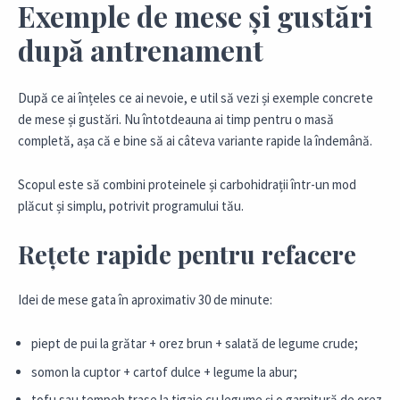
Exemple de mese și gustări
după antrenament
După ce ai înțeles ce ai nevoie, e util să vezi și exemple concrete
de mese și gustări. Nu întotdeauna ai timp pentru o masă
completă, așa că e bine să ai câteva variante rapide la îndemână.
Scopul este să combini proteinele și carbohidrații într-un mod
plăcut și simplu, potrivit programului tău.
Rețete rapide pentru refacere
Idei de mese gata în aproximativ 30 de minute:
piept de pui la grătar + orez brun + salată de legume crude;
somon la cuptor + cartof dulce + legume la abur;
tofu sau tempeh trase la tigaie cu legume și o garnitură de orez