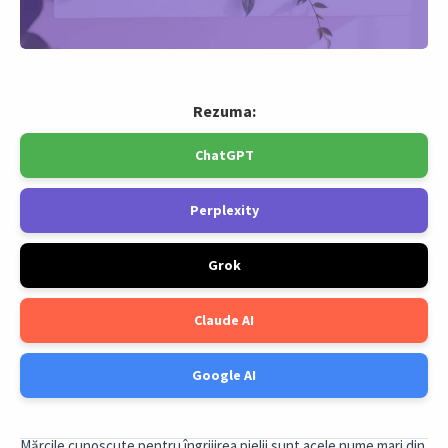
Rezuma:
ChatGPT
Perplexity
Grok
Claude AI
Google AI
Mărcile cunoscute pentru îngrijirea pielii sunt acele nume mari din