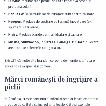
COSRX
: Recunoscută pentru soluțiile împotriva acneei și
protecția solară.
Banila Co
: Balsamurile lor de curățare sunt foarte căutate.
Neogen
: Produse de curățare cu formulă inovatoare (ex:
spuma cu ceai verde).
Klairs
: Produse blânde pentru hidratare și calmare.
Missha
,
Sulwhasoo
,
Innisfree
,
Laneige
,
Dr. Jart+
: Fiecare
are produse celebre în categoria lor.
Există încă multe alte branduri coreene de menționat, fiecare
aducând ceva special în domeniu.
Mărci românești de îngrijire a
pielii
În România, crește continuu numărul afacerilor locale ce propun
produse de calitate cu ingrediente locale. Câteva exemple: