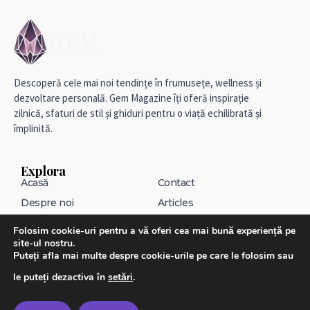
Descoperă cele mai noi tendințe în frumusețe, wellness și
dezvoltare personală. Gem Magazine îți oferă inspirație
zilnică, sfaturi de stil și ghiduri pentru o viață echilibrată și
împlinită.
Explora
Acasă
Contact
Despre noi
Articles
Carieră & Productivitate
Fashion & Stil
Folosim cookie-uri pentru a vă oferi cea mai bună experiență pe
Frumusețe & Îngrijire
Lifestyle Modern
site-ul nostru.
Puteți afla mai multe despre cookie-urile pe care le folosim sau
Mindfulness & Spiritualitate
Relații & Psihologie
le puteți dezactiva în
setări
.
Wellness & Sănătate