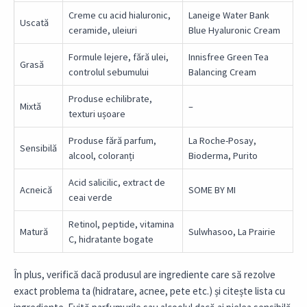
Creme cu acid hialuronic,
Laneige Water Bank
Uscată
ceramide, uleiuri
Blue Hyaluronic Cream
Formule lejere, fără ulei,
Innisfree Green Tea
Grasă
controlul sebumului
Balancing Cream
Produse echilibrate,
Mixtă
–
texturi ușoare
Produse fără parfum,
La Roche-Posay,
Sensibilă
alcool, coloranți
Bioderma, Purito
Acid salicilic, extract de
Acneică
SOME BY MI
ceai verde
Retinol, peptide, vitamina
Matură
Sulwhasoo, La Prairie
C, hidratante bogate
În plus, verifică dacă produsul are ingrediente care să rezolve
exact problema ta (hidratare, acnee, pete etc.) și citește lista cu