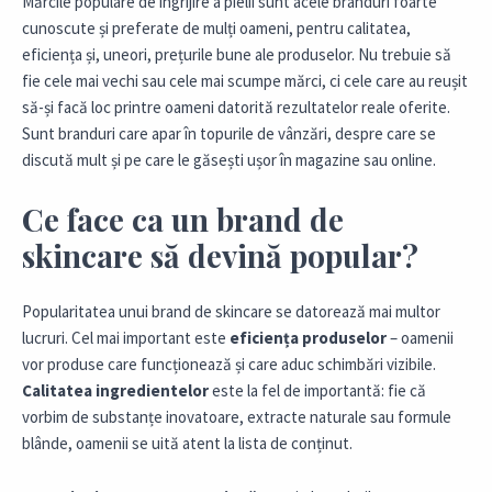
Mărcile populare de îngrijire a pielii sunt acele branduri foarte
cunoscute și preferate de mulți oameni, pentru calitatea,
eficiența și, uneori, prețurile bune ale produselor. Nu trebuie să
fie cele mai vechi sau cele mai scumpe mărci, ci cele care au reușit
să-și facă loc printre oameni datorită rezultatelor reale oferite.
Sunt branduri care apar în topurile de vânzări, despre care se
discută mult și pe care le găsești ușor în magazine sau online.
Ce face ca un brand de
skincare să devină popular?
Popularitatea unui brand de skincare se datorează mai multor
lucruri. Cel mai important este
eficiența produselor
– oamenii
vor produse care funcționează și care aduc schimbări vizibile.
Calitatea ingredientelor
este la fel de importantă: fie că
vorbim de substanțe inovatoare, extracte naturale sau formule
blânde, oamenii se uită atent la lista de conținut.