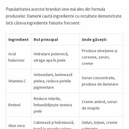
Popularitatea acestor branduri vine mai ales din formula
produselor. Oamenii caută ingrediente cu rezultate demonstrate.
Iată câteva ingrediente folosite frecvent:
Ingredient
Rol principal
Unde găsești
Produse elvețiene și
Acid
Hidratare puternică,
coreene, seruri,
hialuronic
atrage apa în piele
creme
Antioxidant, luminează
Seruri concentrate,
Vitamina C
pielea, reduce petele
produse de iluminare
pigmentare
Reduce ridurile,
Creme antirid, seruri
Retinol
îmbunătățește textura
de noapte
pielii
Calmează și hidratează,
Geluri, loțiuni, creme
Aloe vera
bună la arsurile solare
calmante