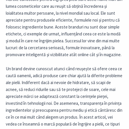
lumea cosmeticelor care au reușit să obțină încrederea și
loialitatea multor persoane, la nivel mondial sau local. Ele sunt
apreciate pentru produsele eficiente, formulele noi și pentru că
folosesc ingrediente bune. Aceste branduri nu sunt doar simple
etichete, ci exemple de urmat, influențând ceea ce este la modă
și modul în care ne îngrijim pielea. Succesul lor vine din mai multe
lucruri: de la cercetarea serioasă, formule inovatoare, până la
promovare inteligentă și vizibilitate atât online cât și în magazine.
Un brand devine cunoscut atunci când reușește să ofere ceea ce
caută oamenii, adică produse care chiar ajută la diferite probleme
ale pielii. Indiferent dacă ai nevoie de hidratare, să scapi de
acnee, să reduci ridurile sau să te protejezi de soare, cele mai
apreciate mărci se adaptează constant la cerințele pieței,
investind în tehnologii noi. De asemenea, transparența în privința
ingredientelor și preocuparea pentru mediu și etică cântăresc din
ce în ce mai mult când alegem un produs. În acest articol, vei
vedea ce înseamnă o marcă populară de îngrijire a pielii, ce tipuri