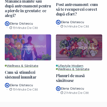
Mănâncă înainte sau
Post antrenament: cum
după antrenament pentru
să te recuperezi corect
a pierde în greutate: ce
după efort?
alegi?
Elena Cristescu
Elena Cristescu
14 Minute De Citit
19 Minute De Citit
Wellness & Sănătate
Lifestyle Modern
Wellness & Sănătate
Cum să stimulezi
Planuri de masă
sistemul imunitar
sănătoase
Elena Cristescu
Elena Cristescu
19 Minute De Citit
21 Minute De Citit