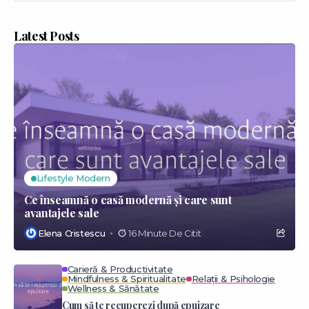
Latest Posts
Lifestyle Modern
Ce înseamnă o casă modernă și care sunt
avantajele sale
Elena Cristescu
16 Minute De Citit
Carieră & Productivitate
Mindfulness & Spiritualitate
Relații & Psihologie
Wellness & Sănătate
Cum să te recuperezi după epuizare