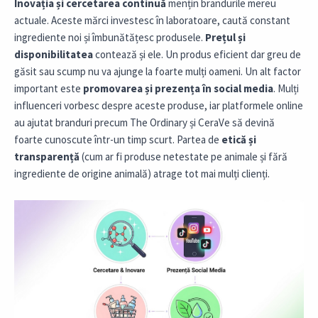
Inovația și cercetarea continuă
mențin brandurile mereu
actuale. Aceste mărci investesc în laboratoare, caută constant
ingrediente noi și îmbunătățesc produsele.
Prețul și
disponibilitatea
contează și ele. Un produs eficient dar greu de
găsit sau scump nu va ajunge la foarte mulți oameni. Un alt factor
important este
promovarea și prezența în social media
. Mulți
influenceri vorbesc despre aceste produse, iar platformele online
au ajutat branduri precum The Ordinary și CeraVe să devină
foarte cunoscute într-un timp scurt. Partea de
etică și
transparență
(cum ar fi produse netestate pe animale și fără
ingrediente de origine animală) atrage tot mai mulți clienți.