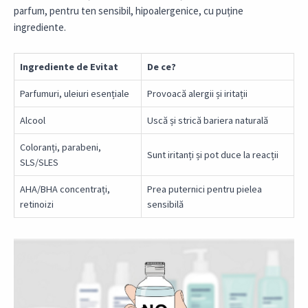
parfum, pentru ten sensibil, hipoalergenice, cu puține
ingrediente.
Ingrediente de Evitat
De ce?
Parfumuri, uleiuri esențiale
Provoacă alergii și iritații
Alcool
Uscă și strică bariera naturală
Coloranți, parabeni,
Sunt iritanți și pot duce la reacții
SLS/SLES
AHA/BHA concentrați,
Prea puternici pentru pielea
retinoizi
sensibilă