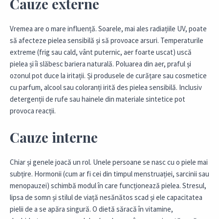
Cauze externe
Vremea are o mare influență. Soarele, mai ales radiațiile UV, poate
să afecteze pielea sensibilă și să provoace arsuri. Temperaturile
extreme (frig sau cald, vânt puternic, aer foarte uscat) uscă
pielea și îi slăbesc bariera naturală. Poluarea din aer, praful și
ozonul pot duce la iritații. Și produsele de curățare sau cosmetice
cu parfum, alcool sau coloranți irită des pielea sensibilă. Inclusiv
detergenții de rufe sau hainele din materiale sintetice pot
provoca reacții.
Cauze interne
Chiar și genele joacă un rol. Unele persoane se nasc cu o piele mai
subțire. Hormonii (cum ar fi cei din timpul menstruației, sarcinii sau
menopauzei) schimbă modul în care funcționează pielea. Stresul,
lipsa de somn și stilul de viață nesănătos scad și ele capacitatea
pielii de a se apăra singură. O dietă săracă în vitamine,