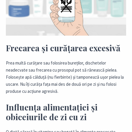
Frecarea și curățarea excesivă
Prea multă curățare sau folosirea bureților, dischetelor
neadecvate sau frecarea cu prosopul pot să rănească pielea.
Folosește apă călduță (nu fierbinte) și tamponează ușor pielea la
uscare. Nu îți curăța fața mai des de două ori pe zi și nu folosi
produse cu acțiune agresivă.
Influența alimentației și
obiceiurile de zi cu zi
O dietă săracă în vitamine sau bogată în alimente procesate,