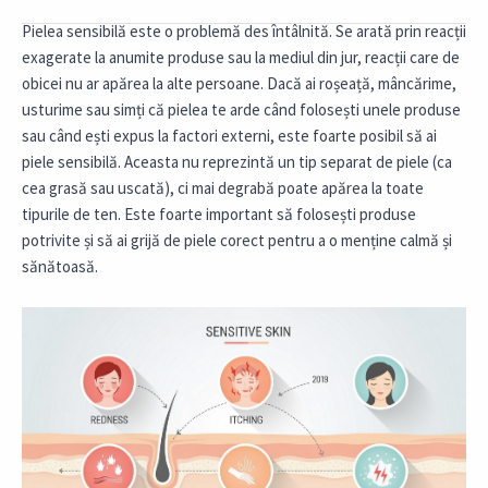
Pielea sensibilă este o problemă des întâlnită. Se arată prin reacții
exagerate la anumite produse sau la mediul din jur, reacții care de
obicei nu ar apărea la alte persoane. Dacă ai roșeață, mâncărime,
usturime sau simți că pielea te arde când folosești unele produse
sau când ești expus la factori externi, este foarte posibil să ai
piele sensibilă. Aceasta nu reprezintă un tip separat de piele (ca
cea grasă sau uscată), ci mai degrabă poate apărea la toate
tipurile de ten. Este foarte important să folosești produse
potrivite și să ai grijă de piele corect pentru a o menține calmă și
sănătoasă.