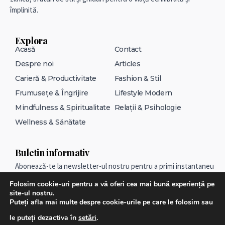
împlinită.
Explora
Acasă
Contact
Despre noi
Articles
Carieră & Productivitate
Fashion & Stil
Frumusețe & Îngrijire
Lifestyle Modern
Mindfulness & Spiritualitate
Relații & Psihologie
Wellness & Sănătate
Buletin informativ
Abonează-te la newsletter-ul nostru pentru a primi instantaneu
cele mai noi articole!
Folosim cookie-uri pentru a vă oferi cea mai bună experiență pe
site-ul nostru.
Puteți afla mai multe despre cookie-urile pe care le folosim sau
Alternative:
Sunt de acord cu termenii și condițiile
le puteți dezactiva în
setări
.