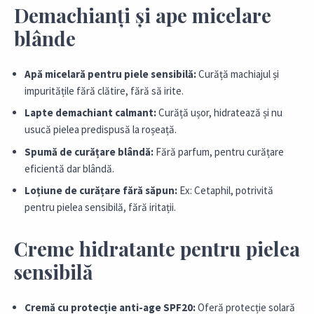
Demachianți și ape micelare
blânde
Apă micelară pentru piele sensibilă:
Curăță machiajul și
impuritățile fără clătire, fără să irite.
Lapte demachiant calmant:
Curăță ușor, hidratează și nu
usucă pielea predispusă la roșeață.
Spumă de curățare blândă:
Fără parfum, pentru curățare
eficientă dar blândă.
Loțiune de curățare fără săpun:
Ex: Cetaphil, potrivită
pentru pielea sensibilă, fără iritații.
Creme hidratante pentru pielea
sensibilă
Cremă cu protecție anti-age SPF20:
Oferă protecție solară