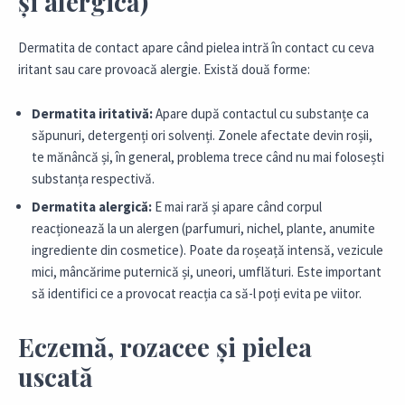
și alergică)
Dermatita de contact apare când pielea intră în contact cu ceva
iritant sau care provoacă alergie. Există două forme:
Dermatita iritativă:
Apare după contactul cu substanțe ca
săpunuri, detergenți ori solvenți. Zonele afectate devin roșii,
te mănâncă și, în general, problema trece când nu mai folosești
substanța respectivă.
Dermatita alergică:
E mai rară și apare când corpul
reacționează la un alergen (parfumuri, nichel, plante, anumite
ingrediente din cosmetice). Poate da roșeață intensă, vezicule
mici, mâncărime puternică și, uneori, umflături. Este important
să identifici ce a provocat reacția ca să-l poți evita pe viitor.
Eczemă, rozacee și pielea
uscată