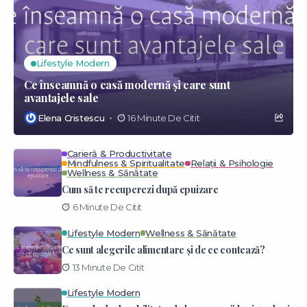
Lifestyle Modern
Ce înseamnă o casă modernă și care sunt
avantajele sale
Elena Cristescu
16 Minute De Citit
Carieră & Productivitate
Mindfulness & Spiritualitate
Relații & Psihologie
Wellness & Sănătate
Cum să te recuperezi după epuizare
6 Minute De Citit
Lifestyle Modern
Wellness & Sănătate
Ce sunt alegerile alimentare și de ce contează?
13 Minute De Citit
Lifestyle Modern