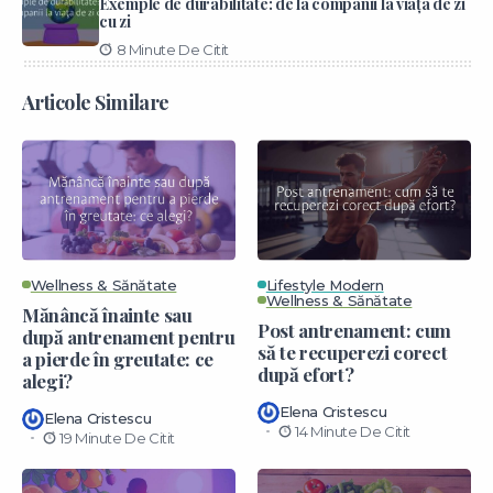
Exemple de durabilitate: de la companii la viața de zi
cu zi
8 Minute De Citit
Articole Similare
Wellness & Sănătate
Lifestyle Modern
Wellness & Sănătate
Mănâncă înainte sau
Post antrenament: cum
după antrenament pentru
să te recuperezi corect
a pierde în greutate: ce
după efort?
alegi?
Elena Cristescu
Elena Cristescu
14 Minute De Citit
19 Minute De Citit