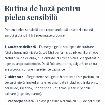
Rutina de bază pentru
pielea sensibilă
Pentru pielea sensibilă este recomandat să păstrezi o rutină
simplă și blândă, fără prea multe produse.
Curățare delicată
– Folosește geluri sau lapte de curățare
fără săpun, apă micelară, tot fără parfum și cu pH echilibrat. Apa
trebuie să fie călduță, nu fierbinte. Nu freca pielea, ci tapoteaz-o
ușor cu un prosop moale. Dacă folosești toner, asigură-te că nu
are alcool și conține ingrediente calmante.
Hidratare
– Alege creme sau geluri hidratante fără parfum, cu
textură lejeră. Ingredientele recomandate includ acid hialuronic,
ceramide, glicerină, unt de shea. Poți folosi și seruri pentru
calmare (peptide, plante).
Protecție solară
– Folosește zilnic o cremă cu SPF de cel puțin