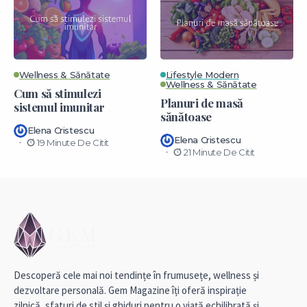
Wellness & Sănătate
Lifestyle Modern
Wellness & Sănătate
Cum să stimulezi
Planuri de masă
sistemul imunitar
sănătoase
Elena Cristescu
Elena Cristescu
19 Minute De Citit
21 Minute De Citit
Descoperă cele mai noi tendințe în frumusețe, wellness și
dezvoltare personală. Gem Magazine îți oferă inspirație
zilnică, sfaturi de stil și ghiduri pentru o viață echilibrată și