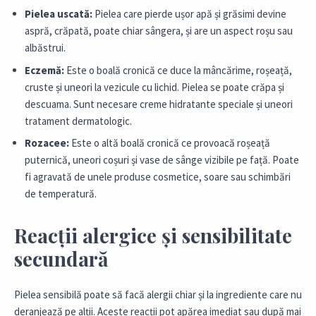
Pielea uscată:
Pielea care pierde ușor apă și grăsimi devine
aspră, crăpată, poate chiar sângera, și are un aspect roșu sau
albăstrui.
Eczemă:
Este o boală cronică ce duce la mâncărime, roșeață,
cruste și uneori la vezicule cu lichid. Pielea se poate crăpa și
descuama. Sunt necesare creme hidratante speciale și uneori
tratament dermatologic.
Rozacee:
Este o altă boală cronică ce provoacă roșeață
puternică, uneori coșuri și vase de sânge vizibile pe față. Poate
fi agravată de unele produse cosmetice, soare sau schimbări
de temperatură.
Reacții alergice și sensibilitate
secundară
Pielea sensibilă poate să facă alergii chiar și la ingrediente care nu
deranjează pe alții. Aceste reacții pot apărea imediat sau după mai