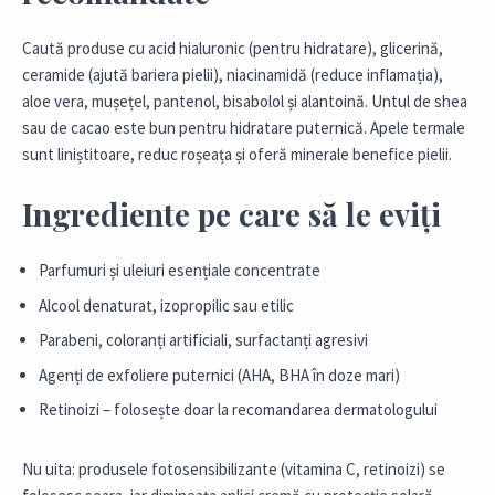
Caută produse cu acid hialuronic (pentru hidratare), glicerină,
ceramide (ajută bariera pielii), niacinamidă (reduce inflamația),
aloe vera, mușețel, pantenol, bisabolol și alantoină. Untul de shea
sau de cacao este bun pentru hidratare puternică. Apele termale
sunt liniștitoare, reduc roșeața și oferă minerale benefice pielii.
Ingrediente pe care să le eviți
Parfumuri și uleiuri esențiale concentrate
Alcool denaturat, izopropilic sau etilic
Parabeni, coloranți artificiali, surfactanți agresivi
Agenți de exfoliere puternici (AHA, BHA în doze mari)
Retinoizi – folosește doar la recomandarea dermatologului
Nu uita: produsele fotosensibilizante (vitamina C, retinoizi) se