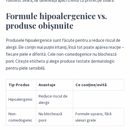
folosesc seara, iar dimineața aplici cremă cu protecție solară.
Formule hipoalergenice vs.
produse obișnuite
Produsele hipoalergenice sunt făcute pentru a reduce riscul de
alergii. Ele conțin mai puțini iritanți, însă tot poate apărea reacție –
fiecare piele e diferită. Cele non-comedogenice nu blochează
porii. Citește eticheta și alege produse testate dermatologic
pentru piele sensibilă.
Tip Produs
Avantaje
Ce conține/evită
Reduce riscul de
Hipoalergenic
alergii
Non-
Nu blochează
Formule ușoare, fără
comedogenic
porii
uleiuri grele