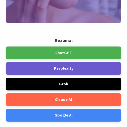
Rezuma:
ChatGPT
Perplexity
Grok
Claude AI
Google AI