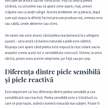
senzație de arsură sau de furnicături. Poți să simți și pielea
strânsă, cu usturime sau să apară zone aspre, roșii, uneori
crăpate sau cu puțin sânge. Aceste probleme vin și pleacă, după
cum ești expus la diferiți factori precum produse noi, vremea rece
sau caldă, unele alimente sau stres.
Un semn clar este atunci când pielea reacționează la o atingere
ușoară – asta arată că bariera naturală a pielii este slăbită.
Roșeața care apare când pielea este expusă la raze solare sau la
anumite creme arată tot o sensibilitate crescută. Oricine, la orice
vârstă, poate avea aceste simptome, pe față sau pe corp.
Diferența dintre piele sensibilă
și piele reactivă
Este important să faci diferența dintre pielea sensibilă și cea
sensibilizată sau reactivă. Pielea sensibilă este o trăsătură cu
care te poți naște, având o barieră naturală mai subțire. Poate fi