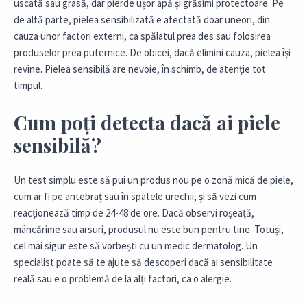
uscată sau grasă, dar pierde ușor apă și grăsimi protectoare. Pe
de altă parte, pielea sensibilizată e afectată doar uneori, din
cauza unor factori externi, ca spălatul prea des sau folosirea
produselor prea puternice. De obicei, dacă elimini cauza, pielea își
revine. Pielea sensibilă are nevoie, în schimb, de atenție tot
timpul.
Cum poți detecta dacă ai piele
sensibilă?
Un test simplu este să pui un produs nou pe o zonă mică de piele,
cum ar fi pe antebraț sau în spatele urechii, și să vezi cum
reacționează timp de 24-48 de ore. Dacă observi roșeață,
mâncărime sau arsuri, produsul nu este bun pentru tine. Totuși,
cel mai sigur este să vorbești cu un medic dermatolog. Un
specialist poate să te ajute să descoperi dacă ai sensibilitate
reală sau e o problemă de la alți factori, ca o alergie.