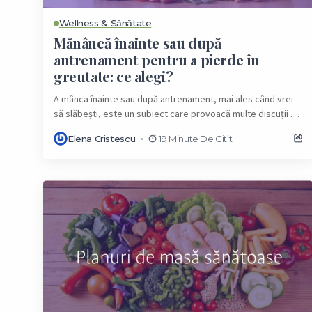
Wellness & Sănătate
Mănâncă înainte sau după
antrenament pentru a pierde în
greutate: ce alegi?
A mânca înainte sau după antrenament, mai ales când vrei
să slăbești, este un subiect care provoacă multe discuții și
nelămuriri. Nu există...
Elena Cristescu
19 Minute De Citit