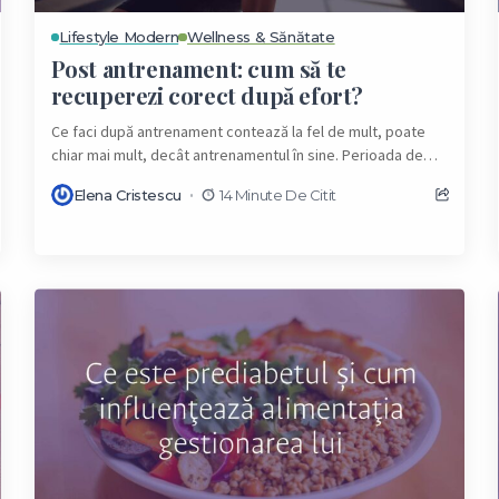
Lifestyle Modern
Wellness & Sănătate
Post antrenament: cum să te
recuperezi corect după efort?
Ce faci după antrenament contează la fel de mult, poate
chiar mai mult, decât antrenamentul în sine. Perioada de
după efort nu este...
Elena Cristescu
14 Minute De Citit