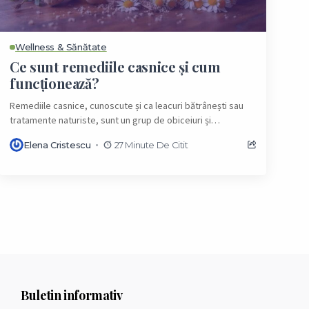
Wellness & Sănătate
Ce sunt remediile casnice și cum
funcționează?
Remediile casnice, cunoscute și ca leacuri bătrânești sau
tratamente naturiste, sunt un grup de obiceiuri și
substanțe, de obicei din plante, folosite pentru...
Elena Cristescu
27 Minute De Citit
Buletin informativ