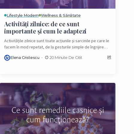
Lifestyle Modern
Wellness & Sănătate
Activități zilnice: de ce sunt
importante și cum le adaptezi
Activitățile zilnice sunt toate acțiunile și sarcinile pe care le
facem în mod repetat, de la gesturile simple de îngrijire
personală până la...
Elena Cristescu
20 Minute De Citit