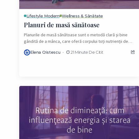
Lifestyle Modern
Wellness & Sănătate
Planuri de masă sănătoase
Planurile de masă sănătoase sunt o metodă clară și bine
gândită de a mânca, care oferă corpului toți nutrienții de
care are nevoie,...
Elena Cristescu
21 Minute De Citit