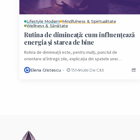
Lifestyle Modern
Mindfulness & Spiritualitate
Wellness & Sănătate
Rutina de dimineață: cum influențează
energia și starea de bine
Rutina de dimineață este, pentru mulți, punctul de
orientare al întregii zile, explicația din spatele unei
productivități mai mari și a unei stări...
Elena Cristescu
15 Minute De Citit